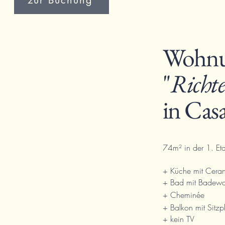
zur Buchung
Wohn
"
Richte
in Cas
74m² in der 1. Et
+ Küche mit Ceran
+ Bad mit Bade
+
Cheminée
+ Balkon mit Sitzp
+ kein TV