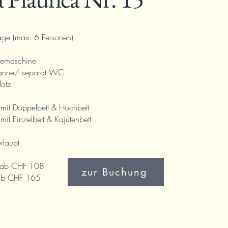
age (max. 6 Personen)
eemaschine
anne/ separat WC
latz
mit Doppelbett & Hochbett
it Einzelbett & Kajütenbett
rlaubt
r ab CHF 108
zur Buchung
CHF 165