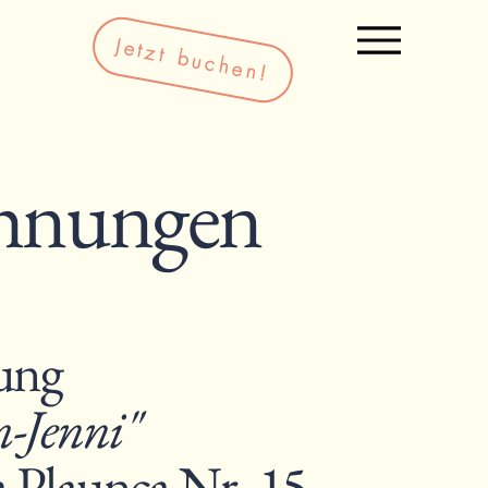
Jetzt buchen!
hnungen
ung
-Jenni"
a Plaunca Nr. 15