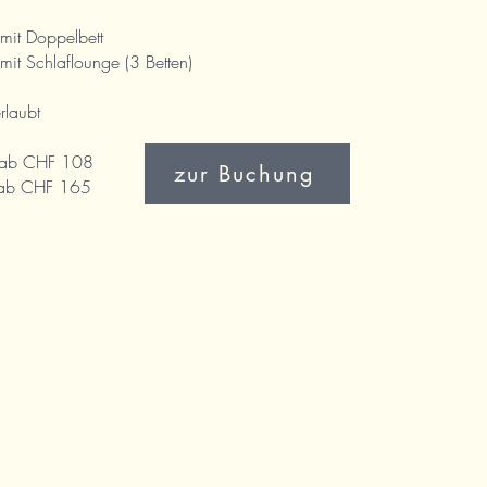
mit Doppelbett
it Schlaflounge (3 Betten)
rlaubt
r ab CHF 108
zur Buchung
CHF 165