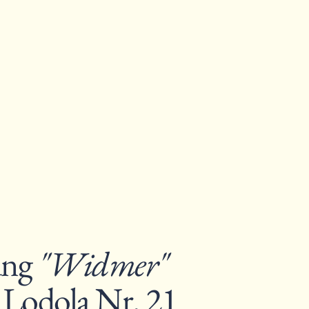
ung
"Widmer"
 Lodola Nr. 21