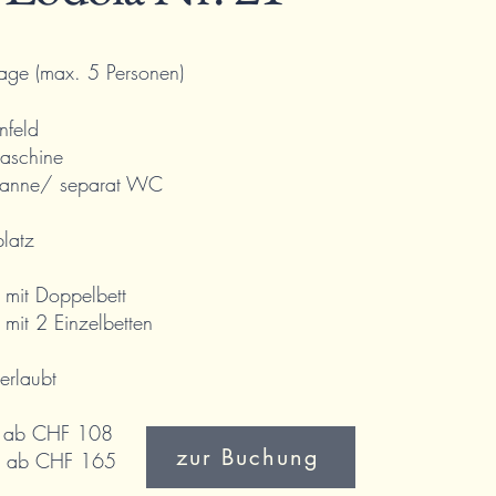
tage (max. 5 Personen)
nfeld
maschine
wanne/ separat WC
platz
 mit Doppelbett
mit 2 Einzelbetten
erlaubt
r ab CHF 108
zur Buchung
 CHF 165