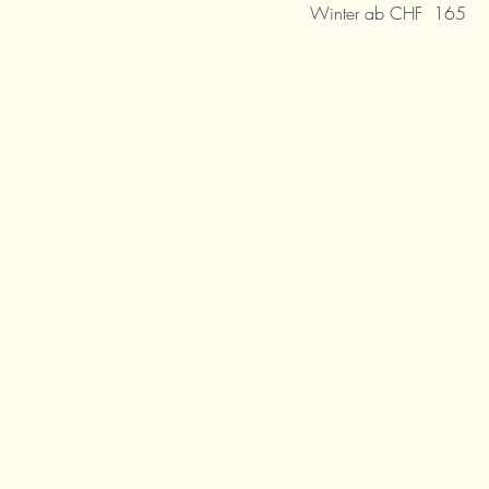
Winter ab CHF 165
ng
Carigiet
 Miraval