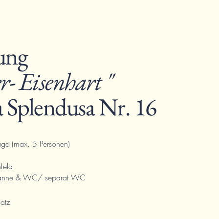
ung
r- Eisenhart "
a Splendusa Nr. 16
age (max. 5 Personen)
feld
wanne & WC/ separat WC
latz