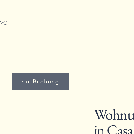
 WC
zur Buchung
Wohn
in Casa