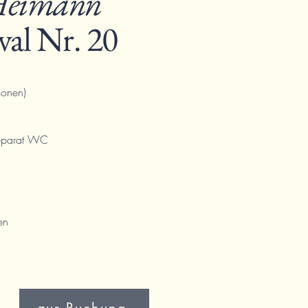
Heimann"
val Nr. 20
sonen)
eparat WC
en